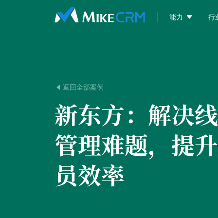

能力
行
返回全部案例

新东方：
解决线
管理难题，提升
员效率