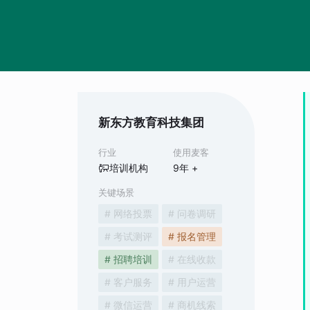
新东方教育科技集团
行业
使用麦客
培训机构
9
年 +
关键场景
# 网络投票
# 问卷调研
# 考试测评
# 报名管理
# 招聘培训
# 在线收款
# 客户服务
# 用户运营
# 微信运营
# 商机线索