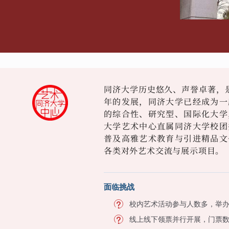
同济大学历史悠久、声誉卓著，是
年的发展，同济大学已经成为一
的综合性、研究型、国际化大学
大学艺术中心直属同济大学校团
普及高雅艺术教育与引进精品文
各类对外艺术交流与展示项目。
面临挑战
校内艺术活动参与人数多，举
线上线下领票并行开展，门票