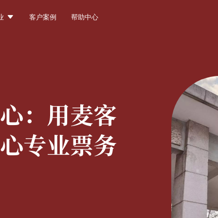

业
客户案例
帮助中心
心：
用麦客
心专业票务