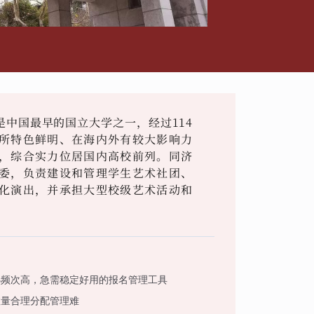
中国最早的国立大学之一，经过114
所特色鲜明、在海内外有较大影响力
，综合实力位居国内高校前列。同济
委，负责建设和管理学生艺术社团、
化演出，并承担大型校级艺术活动和
办频次高，急需稳定好用的报名管理工具
数量合理分配管理难