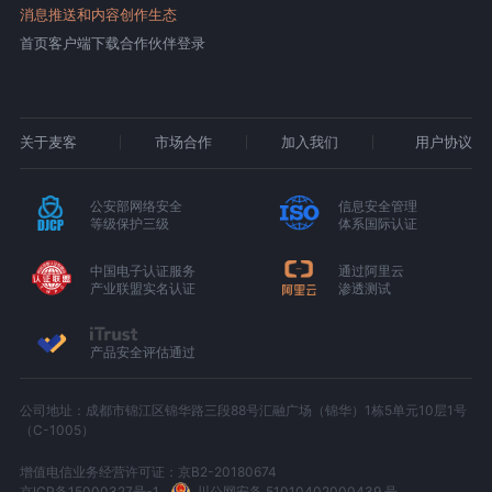
消息推送和内容创作生态
首页
客户端下载
合作伙伴登录
关于麦客
市场合作
加入我们
用户协议
公安部网络安全
信息安全管理
等级保护三级
体系国际认证
中国电子认证服务
通过阿里云
产业联盟实名认证
渗透测试
产品安全评估通过
公司地址：成都市锦江区锦华路三段88号汇融广场（锦华）1栋5单元10层1号
（C-1005）
增值电信业务经营许可证：京B2-20180674
京ICP备15000327号-1
川公网安备 51010402000439 号