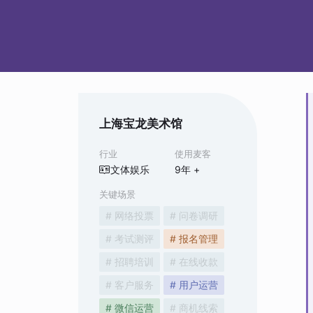
上海宝龙美术馆
行业
使用麦客
文体娱乐
9
年 +
关键场景
# 网络投票
# 问卷调研
# 考试测评
# 报名管理
# 招聘培训
# 在线收款
# 客户服务
# 用户运营
# 微信运营
# 商机线索