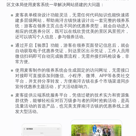
区文体局使用麦客系统一举解决网站搭建的大问题：
麦客表单模块设计功能灵活，无需任何代码知识也能快速搭
建多层级网站，帮助南浔古镇快速设计出一套完整的领券系
统：游客在领券主页点击不同的优惠券类型，就会自动进入
相应的优惠券分区，既可以在线欣赏优美的景区风景照片，
还可以填写个人信息，参与领券活动。
通过开启【验票】功能，游客在领券页面登记信息后，就会
自动获取电子优惠券凭证，到达景区出示凭证，工作人员用
微信扫码即可自动完成验票流程，无需外接扫码枪设备，非
常方便。
使用麦客制作的领券系统会生成固定的访问网址，无需接口
对接即可直接添加到微信、小程序、微博、APP等各类社交
平台，并支持分享转发，方便南浔古镇在多个市场渠道同步
宣传优惠券主题活动，扩大活动影响力。
麦客提供云端系统服务平台，凭借过硬的技术实力和资源集
群优势，能够轻松应对百万级参与者的同时抢购活动，是高
流量活动的首选产品，也完美支撑南浔古镇的优惠券线上派
发大型活动。